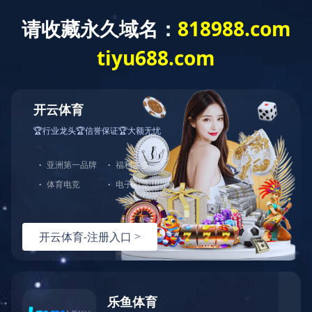
开云·官方端网页版登录入口
网站开云·官方端网页版登录入口
关于我们
开云·官方端网页版登录入口
>
新闻资讯
主营产品
南方洪灾牵动故道金公司全体员工的心
成功案例
发布时间：2020-07-16
浏览：3878次
生产设备
河南故道金公司
是一家专门从事振动筛分、给料、输送、
混料等产品的厂家，从成立日起，公司给各大煤矿、钢厂、
新闻资讯
矿山等行业提供***的产品，以精良的制造、可靠的性能等特
开云·官方端网页版登录入口-开云（中国）
点深受广大客户的欢迎！