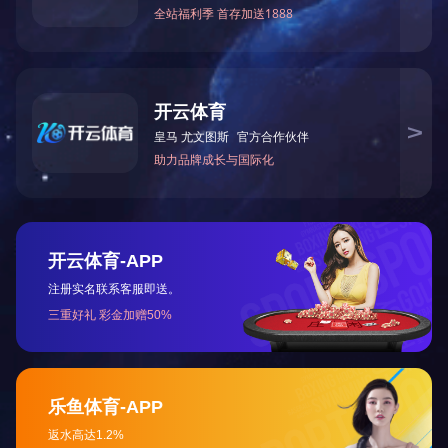
CONTACT US
联系方式
联系人
王经理
联系电话
18637300467
公司地址
新乡市小店工业区
ATTENTION
关注我们