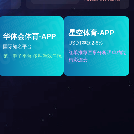
版登录入口-开云
（中国）