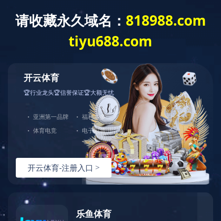
开云·官方端网页版登录入口
网站开云·官方端网页版登录入口
关于我们
开云·官方端网页版登录入口
>
成功案例
主营产品
山西潞安集团
成功案例
发布时间：2018-09-19
浏览：4465次
生产设备
新闻资讯
开云·官方端网页版登录入口-开云（中国）