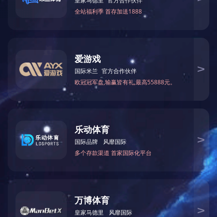
新乡市小店工业区
ATTENTION
关注我们
微信二维码
版权所有 开云·官方端网页版登录入口-开云（中国）