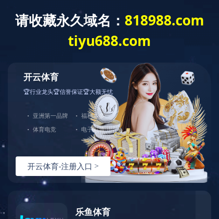
开云·官方端网页版登录入口
网站开云·官方端网页版登录入口
关于我们
开云·官方端网页版登录入口
>
成功案例
主营产品
成功案例
成功案例
发布时间：2024-12-19
浏览：4528次
生产设备
新闻资讯
开云·官方端网页版登录入口-开云（中国）