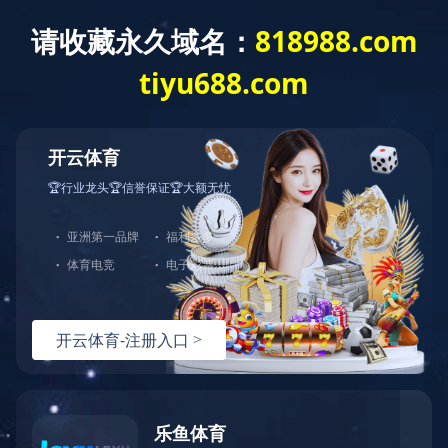
开云·官方端网页版登录入口
网站开云·官方端网页版登录入口
关于我们
开云·官方端网页版登录入口
>
成功案例
主营产品
成功案例
成功案例
发布时间：2024-12-19
浏览：4357次
生产设备
新闻资讯
开云·官方端网页版登录入口-开云（中国）