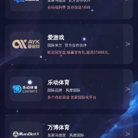
新乡市小店工业区
ATTENTION
关注我们
微信二维码
版权所有 开云·官方端网页版登录入口-开云（中国）